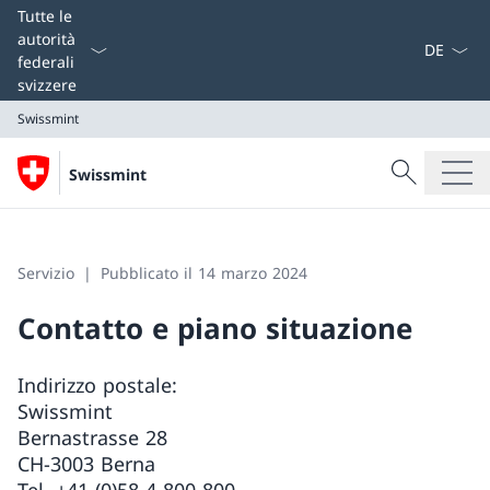
Dal menu a
Tutte le
autorità
federali
svizzere
Swissmint
Cercare
Swissmint
Ricerca
Swissmint
Servizio
Pubblicato il 14 marzo 2024
Contatto e piano situazione
Indirizzo postale:
Swissmint
Bernastrasse 28
CH-3003 Berna