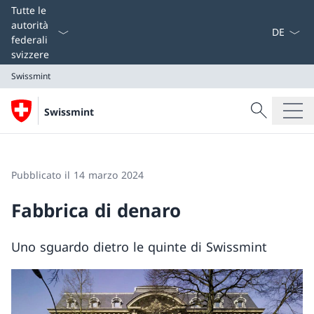
Dal menu a
Tutte le
autorità
federali
svizzere
Swissmint
Cercare
Swissmint
Ricerca
Swissmint
Pubblicato il 14 marzo 2024
Fabbrica di denaro
Uno sguardo dietro le quinte di Swissmint