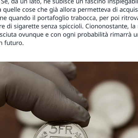
Se, da un lato, ne subisce un fascino inspiegabil
 a quelle cose che già allora permetteva di acquist
ne quando il portafoglio trabocca, per poi ritrov
re di sigarette senza spiccioli. Ciononostante, la
sciuta ovunque e con ogni probabilità rimarrà u
 futuro.