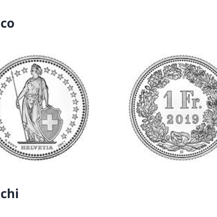
nco
nchi