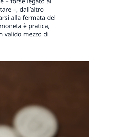
e – forse legato ai
are –, dall’altro
arsi alla fermata del
 moneta è pratica,
n valido mezzo di