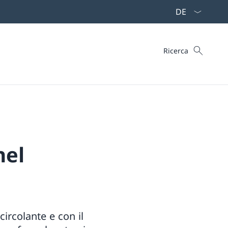
Dal menu a tendi
Cercare
Ricerca
nel
ircolante e con il