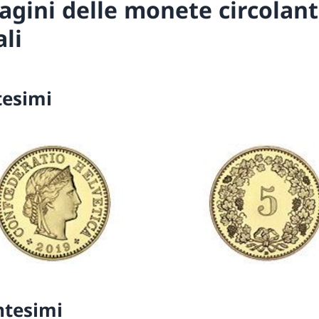
gini delle monete circolant
ali
tesimi
ntesimi