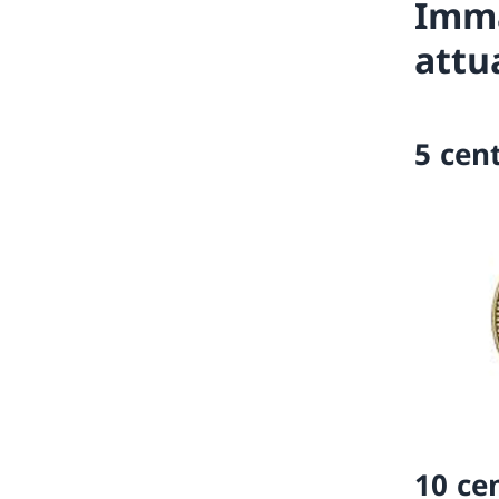
Imma
attu
5 cen
10 ce