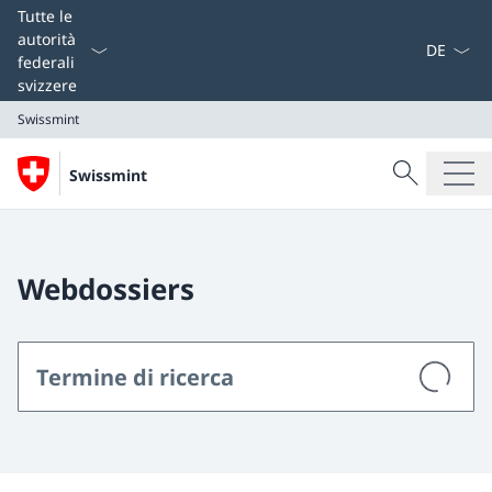
Dal menu a
Tutte le
autorità
federali
svizzere
Swissmint
Cercare
Swissmint
Ricerca
Swissmint
Webdossiers