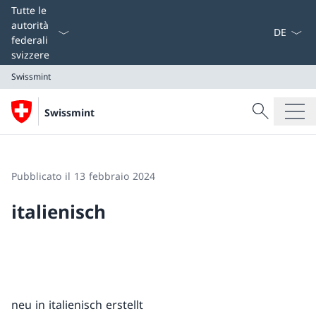
Dal menu a
Tutte le
autorità
federali
svizzere
Swissmint
Cercare
Swissmint
Ricerca
Swissmint
Pubblicato il 13 febbraio 2024
italienisch
neu in italienisch erstellt