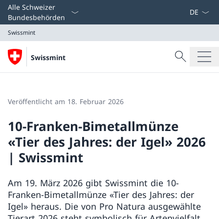
Sprach D
Alle Schweizer
Bundesbehörden
Swissmint
Suche
Swissmint
Suche
Swissmint
Veröffentlicht am 18. Februar 2026
10-Franken-Bimetallmünze
«Tier des Jahres: der Igel» 2026
| Swissmint
Am 19. März 2026 gibt Swissmint die 10-
Franken-Bimetallmünze «Tier des Jahres: der
Igel» heraus. Die von Pro Natura ausgewählte
Tierart 2026 steht symbolisch für Artenvielfalt,