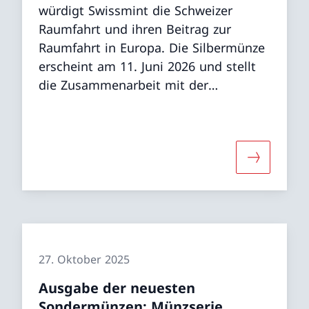
würdigt Swissmint die Schweizer
Raumfahrt und ihren Beitrag zur
Raumfahrt in Europa. Die Silbermünze
erscheint am 11. Juni 2026 und stellt
die Zusammenarbeit mit der
Europäischen Weltraumorganisation
ESA in den Vordergrund.
r «Ausgabe der neusten Sondermünze: Swissmint bele
Mehr über 
27. Oktober 2025
Ausgabe der neuesten
Sondermünzen: Münzserie