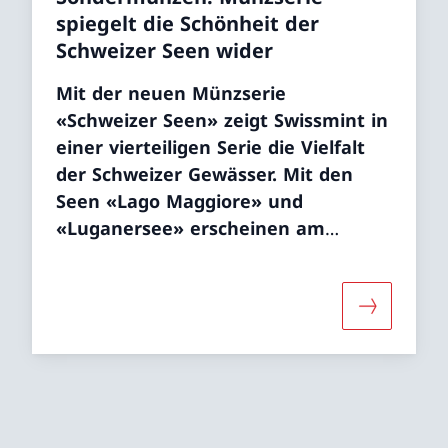
spiegelt die Schönheit der
Schweizer Seen wider
Mit der neuen Münzserie
«Schweizer Seen» zeigt Swissmint in
einer vierteiligen Serie die Vielfalt
der Schweizer Gewässer. Mit den
Seen «Lago Maggiore» und
«Luganersee» erscheinen am
30.10.2025 die ersten beiden
Silbermünzen und stellen die
Tessiner Seen ins Rampenlicht.
r «Ausgabe der neuesten Sondermünzen: Münzserie 
Mehr über 