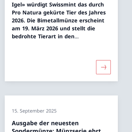
Igel» würdigt Swissmint das durch
Pro Natura gekürte Tier des Jahres
2026. Die Bimetallmünze erscheint
am 19. März 2026 und stellt die
bedrohte Tierart in den
Vordergrund.
uchtet mit Silbermünzserie die Schönheit der vier
«Ausgabe der neusten Sondermünze: Swissmint würd
Mehr über «
15. September 2025
Ausgabe der neuesten
Sondermünze: Münzserie ehrt