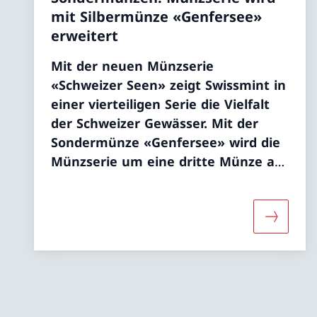
mit Silbermünze «Genfersee»
erweitert
Mit der neuen Münzserie
«Schweizer Seen» zeigt Swissmint in
einer vierteiligen Serie die Vielfalt
der Schweizer Gewässer. Mit der
Sondermünze «Genfersee» wird die
Münzserie um eine dritte Münze am
19. März 2026 erweitert.
Mehr übe