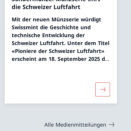
die Schweizer Luftfahrt
Mit der neuen Münzserie würdigt
Swissmint die Geschichte und
technische Entwicklung der
Schweizer Luftfahrt. Unter dem Titel
«Pioniere der Schweizer Luftfahrt»
erscheint am 18. September 2025 die
erste von drei Ausgaben als
Silbermünze.
wird mit Silbermünze «Genfersee» erweitert»
«Ausgabe der neuesten Sondermünzen: Münzserie sp
Mehr über «A
Alle Medienmitteilungen