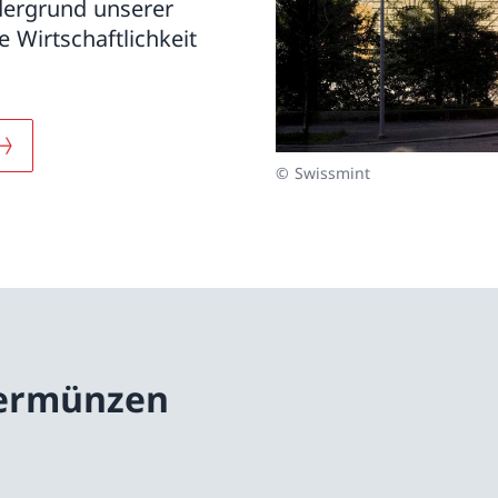
dergrund unserer
 Wirtschaftlichkeit
© Swissmint
dermünzen