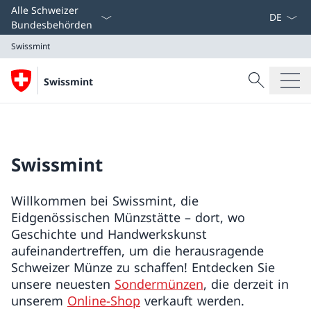
Sprach D
Alle Schweizer
Bundesbehörden
Swissmint
Suche
Swissmint
Suche
Swissmint
Swissmint
Willkommen bei Swissmint, die
Eidgenössischen Münzstätte – dort, wo
Geschichte und Handwerkskunst
aufeinandertreffen, um die herausragende
Schweizer Münze zu schaffen! Entdecken Sie
unsere neuesten
Sondermünzen
, die derzeit in
unserem
Online-Shop
verkauft werden.