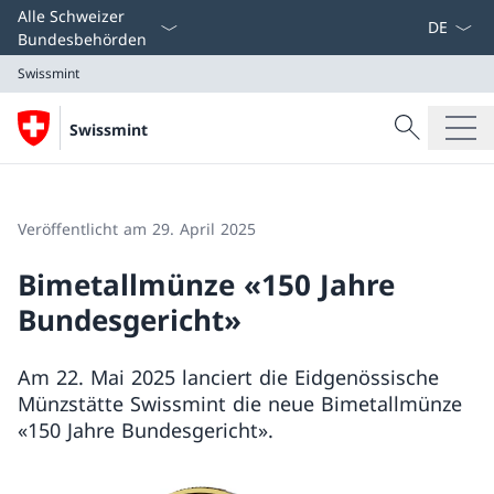
Sprach D
Alle Schweizer
Bundesbehörden
Swissmint
Suche
Swissmint
Suche
Swissmint
Veröffentlicht am 29. April 2025
Bimetallmünze «150 Jahre
Bundesgericht»
Am 22. Mai 2025 lanciert die Eidgenössische
Münzstätte Swissmint die neue Bimetallmünze
«150 Jahre Bundesgericht».