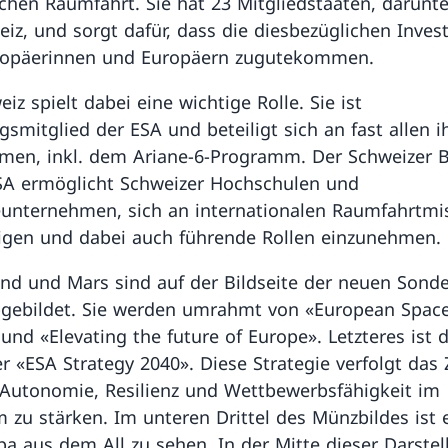
chen Raumfahrt. Sie hat 23 Mitgliedstaaten, darunt
eiz, und sorgt dafür, dass die diesbezüglichen Inves
uropäerinnen und Europäern zugutekommen.
iz spielt dabei eine wichtige Rolle. Sie ist
smitglied der ESA und beteiligt sich an fast allen i
en, inkl. dem Ariane-6-Programm. Der Schweizer B
SA ermöglicht Schweizer Hochschulen und
eunternehmen, sich an internationalen Raumfahrtmi
ligen und dabei auch führende Rollen einzunehmen.
nd und Mars sind auf der Bildseite der neuen Son
gebildet. Sie werden umrahmt von «European Spac
und «Elevating the future of Europe». Letzteres ist 
r «ESA Strategy 2040». Diese Strategie verfolgt das Z
Autonomie, Resilienz und Wettbewerbsfähigkeit im
 zu stärken. Im unteren Drittel des Münzbildes ist e
pa aus dem All zu sehen. In der Mitte dieser Darste