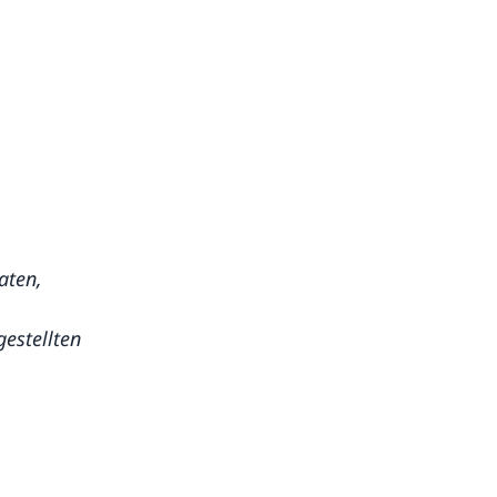
aten,
estellten