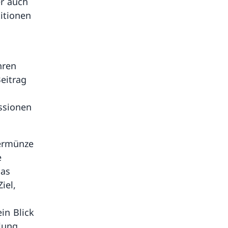
er auch
titionen
hren
eitrag
ssionen
dermünze
e
das
iel,
in Blick
llung