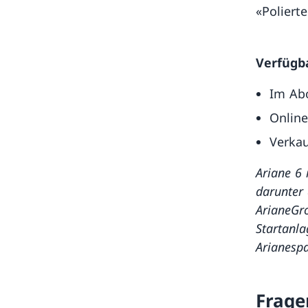
«Polierte
Verfügb
Im Ab
Online
Verka
Ariane 6 
darunter 
ArianeGro
Startanla
Arianespa
Frage