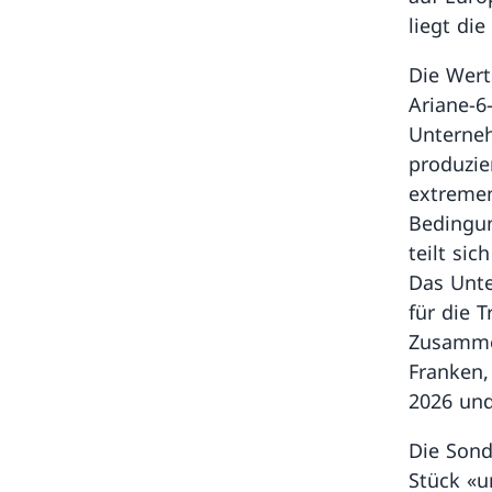
liegt die
Die Wert
Ariane-6
Unterneh
produzie
extreme
Bedingun
teilt sic
Das Unte
für die 
Zusamme
Franken,
2026 und
Die Sond
Stück «un