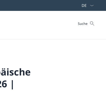
Sprach Dropdo
Suche
Suche
äische
6 |