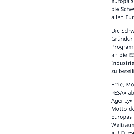
europäis
die Schw
allen E
Die Schwe
Gründung
Programm
an die E
Industri
zu betei
Erde, Mo
«ESA» ab
Agency» 
Motto de
Europas 
Weltraum
auf Euro