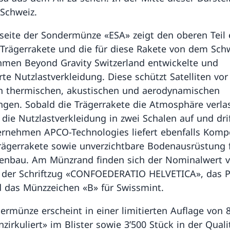
 Schweiz.
seite der Sondermünze «ESA» zeigt den oberen Teil 
-Trägerrakete und die für diese Rakete von dem Sch
men Beyond Gravity Switzerland entwickelte und
rte Nutzlastverkleidung. Diese schützt Satelliten vor
n thermischen, akustischen und aerodynamischen
gen. Sobald die Trägerrakete die Atmosphäre verla
h die Nutzlastverkleidung in zwei Schalen auf und dri
rnehmen APCO-Technologies liefert ebenfalls Kom
Trägerrakete sowie unverzichtbare Bodenausrüstung 
nbau. Am Münzrand finden sich der Nominalwert v
 der Schriftzug «CONFOEDERATIO HELVETICA», das P
 das Münzzeichen «B» für Swissmint.
ermünze erscheint in einer limitierten Auflage von 
zirkuliert» im Blister sowie 3’500 Stück in der Quali