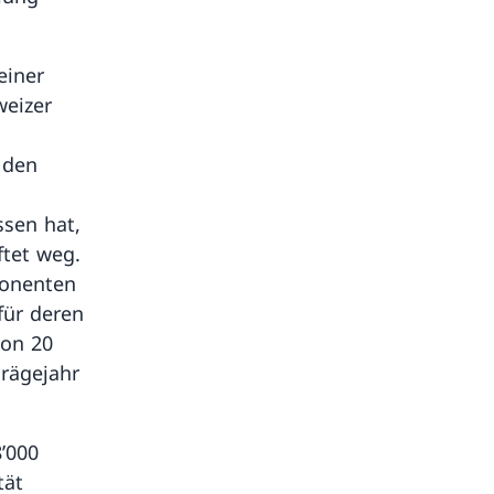
einer
weizer
 den
ssen hat,
ftet weg.
ponenten
für deren
on 20
rägejahr
8’000
tät