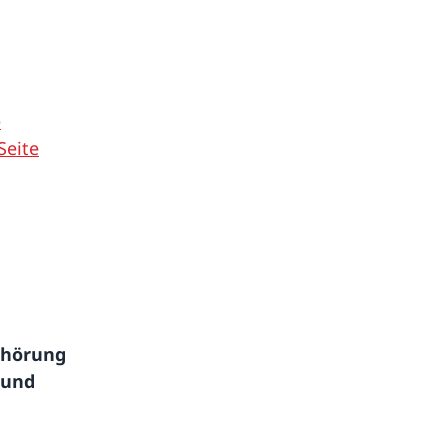
e
Seite
Anhörung
 und