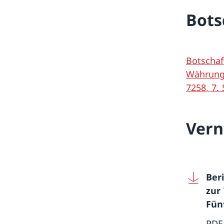
Bots
Botschaf
Währung 
7258, 7.
Ver
Ber
zur
Fün
PDF