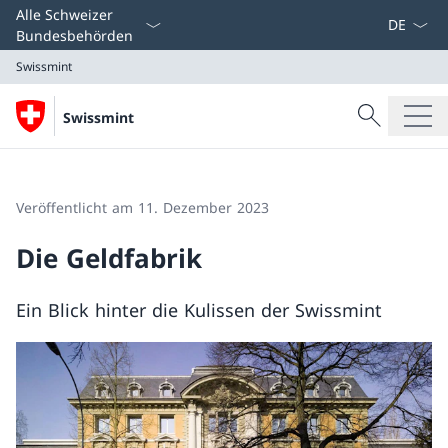
Sprach D
Alle Schweizer
Bundesbehörden
Swissmint
Suche
Swissmint
Suche
Swissmint
Veröffentlicht am 11. Dezember 2023
Die Geldfabrik
Ein Blick hinter die Kulissen der Swissmint