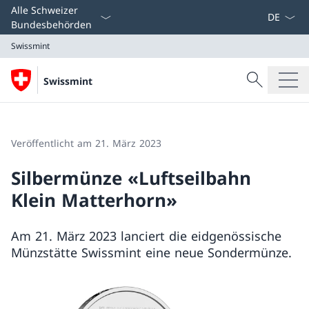
Sprach D
Alle Schweizer
Bundesbehörden
Swissmint
Suche
Swissmint
Suche
Swissmint
Veröffentlicht am 21. März 2023
Silbermünze «Luftseilbahn
Klein Matterhorn»
Am 21. März 2023 lanciert die eidgenössische
Münzstätte Swissmint eine neue Sondermünze.