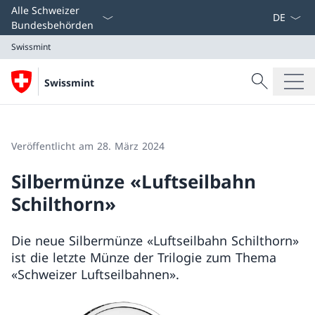
Sprach D
Alle Schweizer
Bundesbehörden
Swissmint
Suche
Swissmint
Suche
Swissmint
Veröffentlicht am 28. März 2024
Silbermünze «Luftseilbahn
Schilthorn»
Die neue Silbermünze «Luftseilbahn Schilthorn»
ist die letzte Münze der Trilogie zum Thema
«Schweizer Luftseilbahnen».