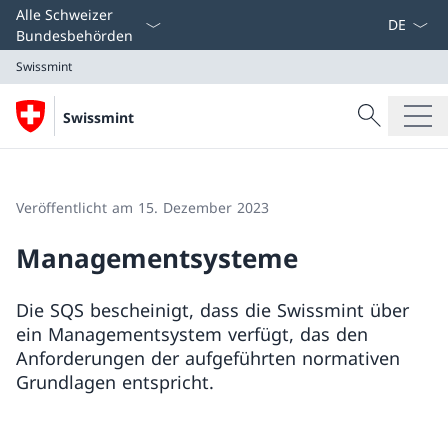
Sprach D
Alle Schweizer
Bundesbehörden
Swissmint
Suche
Swissmint
Suche
Swissmint
Veröffentlicht am 15. Dezember 2023
Managementsysteme
Die SQS bescheinigt, dass die Swissmint über
ein Managementsystem verfügt, das den
Anforderungen der aufgeführten normativen
Grundlagen entspricht.