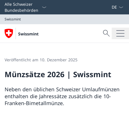
Sprach D
Alle Schweizer
Bundesbehörden
Swissmint
Suche
Swissmint
Suche
Swissmint
Veröffentlicht am 10. Dezember 2025
Münzsätze 2026 | Swissmint
Neben den üblichen Schweizer Umlaufmünzen
enthalten die Jahressätze zusätzlich die 10-
Franken-Bimetallmünze.