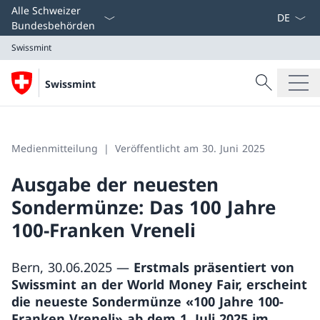
Sprach D
Alle Schweizer
Bundesbehörden
Swissmint
Suche
Swissmint
Suche
Swissmint
Medienmitteilung
Veröffentlicht am 30. Juni 2025
Ausgabe der neuesten
Sondermünze: Das 100 Jahre
100-Franken Vreneli
Bern, 30.06.2025 —
Erstmals präsentiert von
Swissmint an der World Money Fair, erscheint
die neueste Sondermünze «100 Jahre 100-
Franken Vreneli» ab dem 1. Juli 2025 im