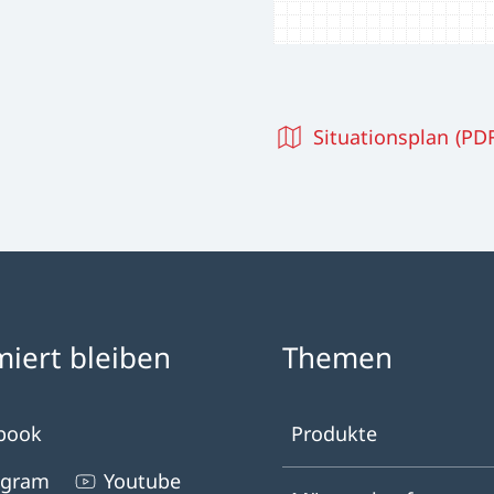
Situationsplan (PDF
miert bleiben
Themen
book
Produkte
agram
Youtube