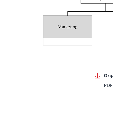
Org
PDF