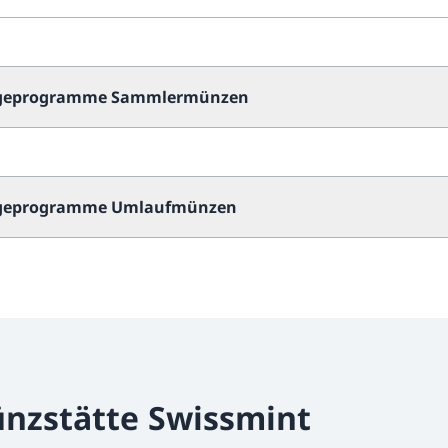
ägeprogramme Sammlermünzen
ägeprogramme Umlaufmünzen
nzstätte Swissmint