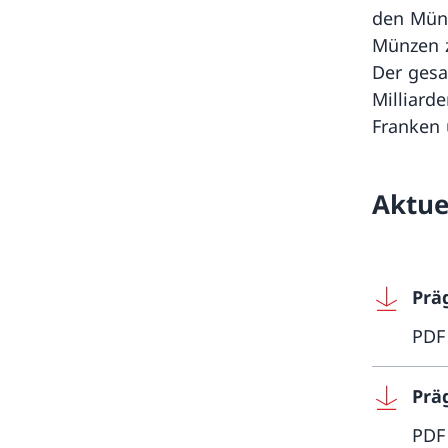
den Münz
Münzen z
Der gesa
Milliard
Franken 
Aktue
Prä
PDF
Prä
PDF