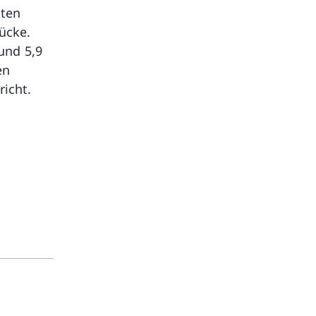
gten
ücke.
und 5,9
en
icht.