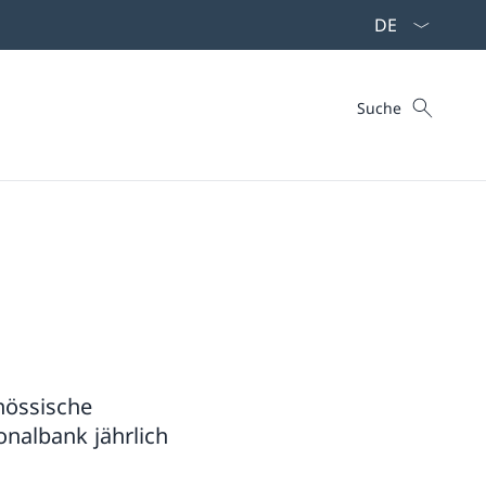
Sprach Dropdo
Suche
Suche
nössische
nalbank jährlich