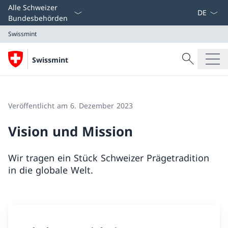
Sprach D
Alle Schweizer
Bundesbehörden
Swissmint
Suche
Swissmint
Suche
Swissmint
Veröffentlicht am 6. Dezember 2023
Vision und Mission
Wir tragen ein Stück Schweizer Prägetradition
in die globale Welt.