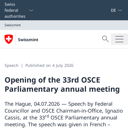
Language
Swiss
federal
authorities
Swissmint
Search
Swissmint
Search
Swissmint
Speech
Published on 4 July 2026
Opening of the 33rd OSCE
Parliamentary annual meeting
The Hague, 04.07.2026 — Speech by Federal
Councillor and OSCE Chairman-in-Office, Ignazio
rd
Cassis, at the 33
OSCE Parliamentary annual
meeting. The speech was given in French –