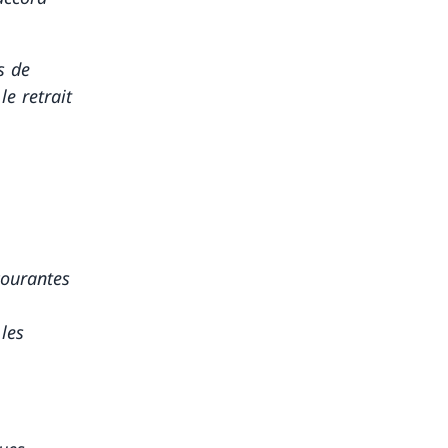
s de
e retrait
courantes
les