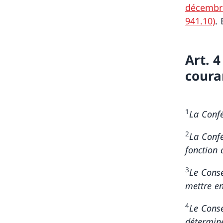
décembre
941.10)
. 
Art. 
coura
1
La Confé
2
La Confé
fonction 
3
Le Conse
mettre en
4
Le Conse
détermine