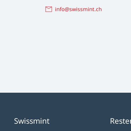
info@swissmint.ch
Swissmint
Reste