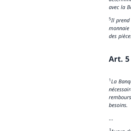
avec la B
5
Il prend
monnaie p
des pièce
Art. 
1
La Banqu
nécessair
rembourse
besoins.
...
3