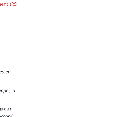
ment (RS
es en
apper, à
tes et
accord