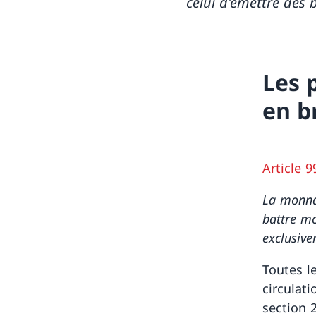
celui d'émettre des 
Les 
en b
Article 9
La monnai
battre mo
exclusive
Toutes l
circulat
section 2