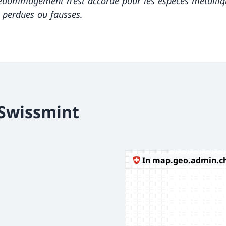
édommagement n'est accordé pour les espèces métalliq
, perdues ou fausses.
 Swissmint