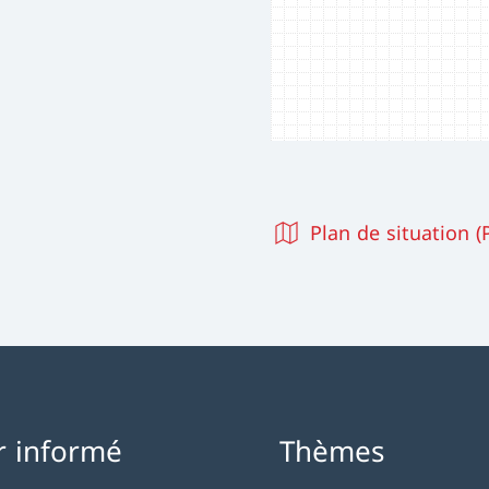
Plan de situation (
r informé
Thèmes