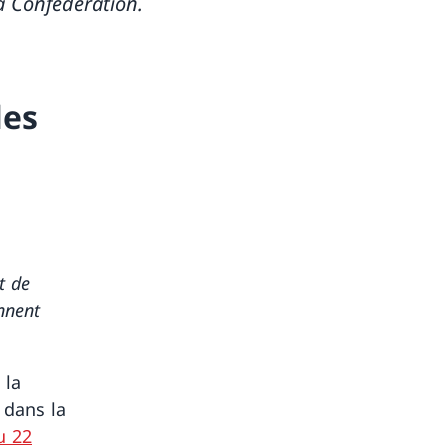
a Confédération.
les
t de
nnent
 la
 dans la
u 22