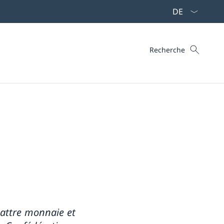
La langue Franç
Recherche
Recherche
e
battre monnaie et