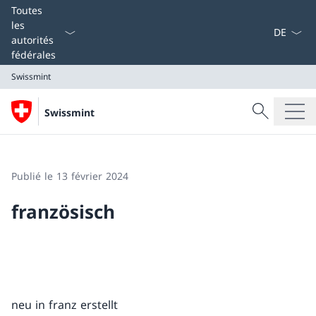
La langue
Toutes
les
autorités
fédérales
Swissmint
Recherche
Swissmint
Recherche
Swissmint
Publié le 13 février 2024
französisch
neu in franz erstellt