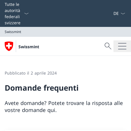
Dal menu a
Tutte le
autorità
federali
svizzere
Swissmint
Cercare
Swissmint
Ricerca
Swissmint
Pubblicato il 2 aprile 2024
Domande frequenti
Avete domande? Potete trovare la risposta alle
vostre domande qui.