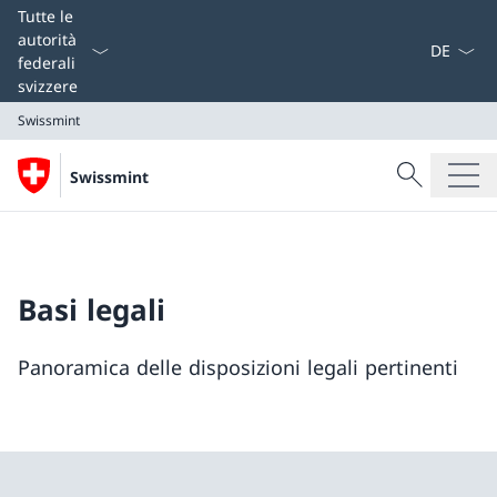
Dal menu a
Tutte le
autorità
federali
svizzere
Swissmint
Cercare
Swissmint
Ricerca
Swissmint
Basi legali
Panoramica delle disposizioni legali pertinenti